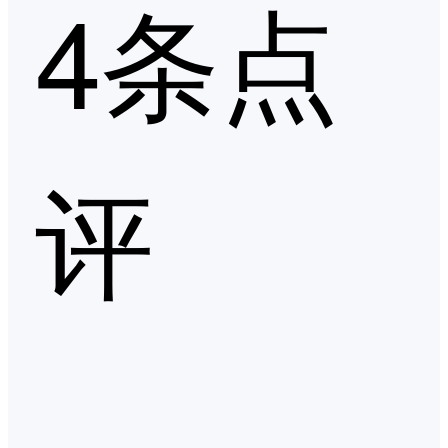
4条点
评