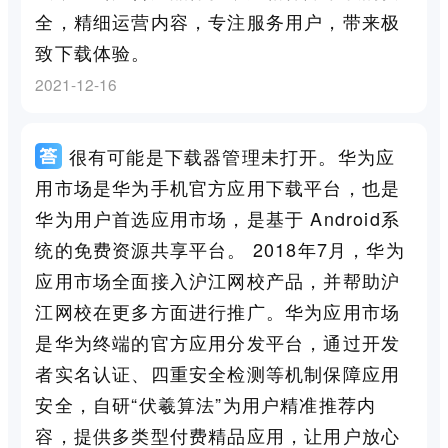
全，精细运营内容，专注服务用户，带来极
致下载体验。
2021-12-16
很有可能是下载器管理未打开。华为应
用市场是华为手机官方应用下载平台，也是
华为用户首选应用市场，是基于 Android系
统的免费资源共享平台。 2018年7月，华为
应用市场全面接入沪江网校产品，并帮助沪
江网校在更多方面进行推广。华为应用市场
是华为终端的官方应用分发平台，通过开发
者实名认证、四重安全检测等机制保障应用
安全，自研“伏羲算法”为用户精准推荐内
容，提供多类型付费精品应用，让用户放心