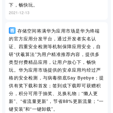
下，畅快玩。
2021-12-13
存储空间将满华为应用市场是华为终端
的官方应用分发平台，通过开发者实名认
证、四重安全检测等机制保障应用安全，自
研“伏羲算法”为用户精准推荐内容，提供多
类型付费精品应用，让用户放心下，畅快
玩。华为应用市场提供的安卓应用均经过严
格的安全检测，与病毒彻底Say Byebye；提
供有奖下载和首发；签到或下载即可获赠积
分，积分可用于抽奖、兑换礼物；“懒人更
新”、“省流量更新”，节省88%更新流量；“一
键安装”和“一键卸载”。