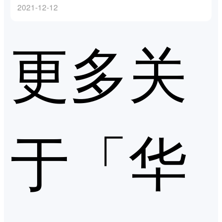
2021-12-12
更多关
于「华