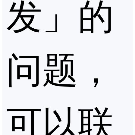
发」的
问题，
可以联