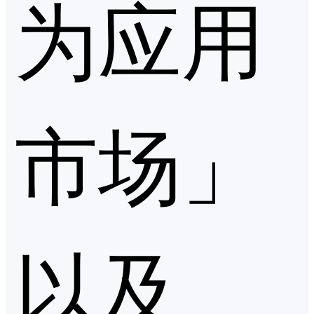
为应用
市场」
以及