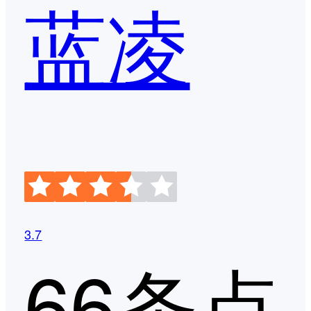
蓝凌
3.7
66条点