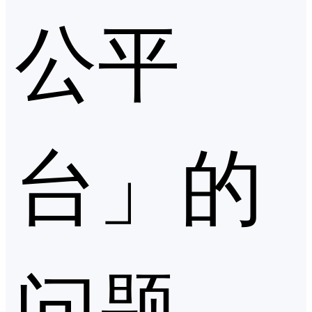
公平
台」的
问题，