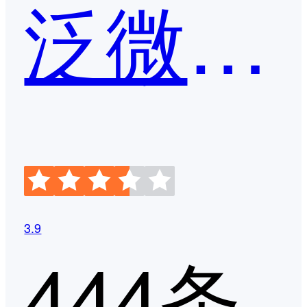
泛微OA
3.9
444条