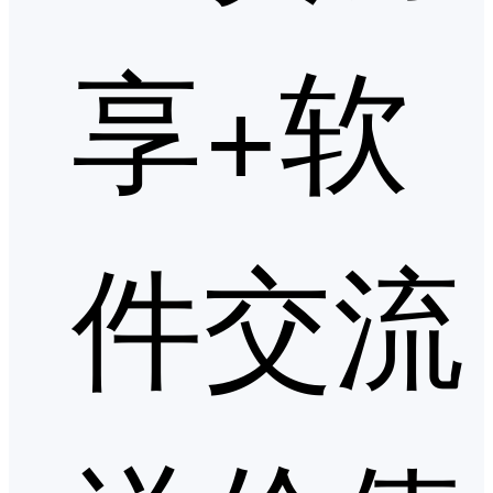
享+软
件交流