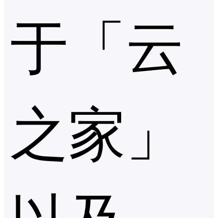
于「云
之家」
以及