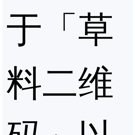
于「草
料二维
码」以