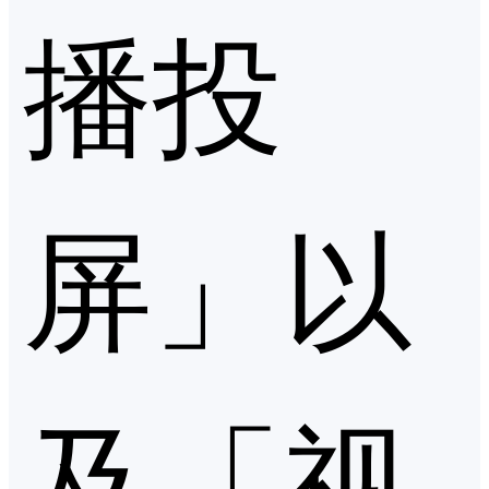
播投
屏」以
及「视