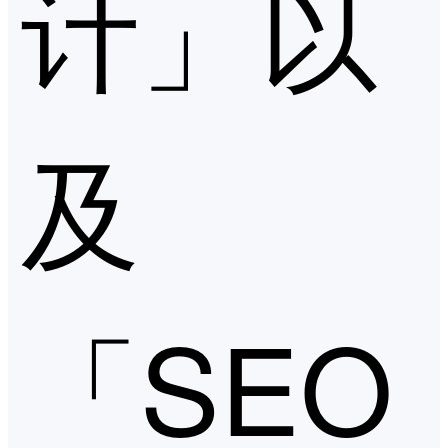
计」以
及
「SEO