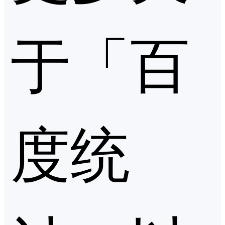
于「百
度统