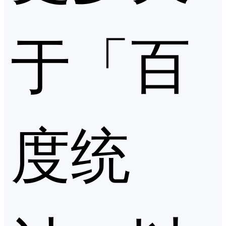
于「百
度统