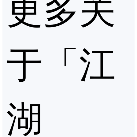
更多关
于「江
湖