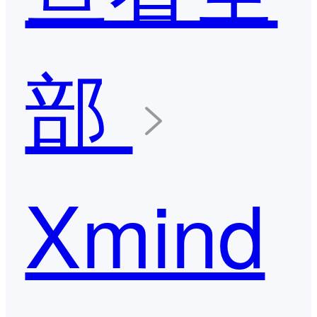
部
Xmind