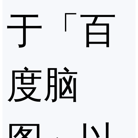
于「百
度脑
图」以