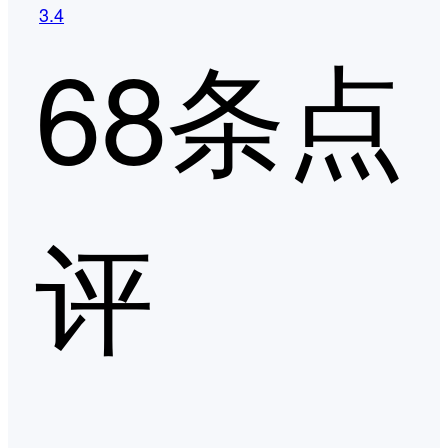
3.4
68条点
评