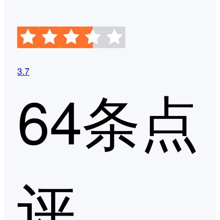
3.7
64条点
评