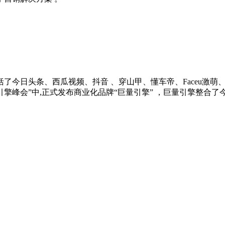
了今日头条、西瓜视频、抖音 、穿山甲、懂车帝、Faceu激
019引擎峰会”中,正式发布商业化品牌“巨量引擎” ，巨量引擎