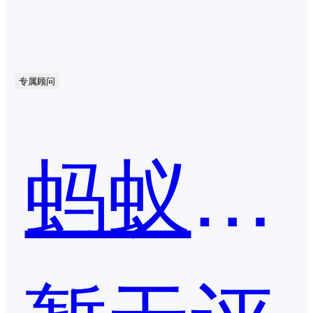
专属顾问
蚂蚁链 BaaS 平台