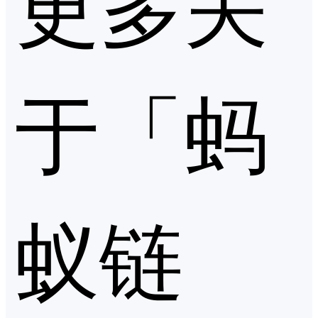
更多关
于「蚂
蚁链