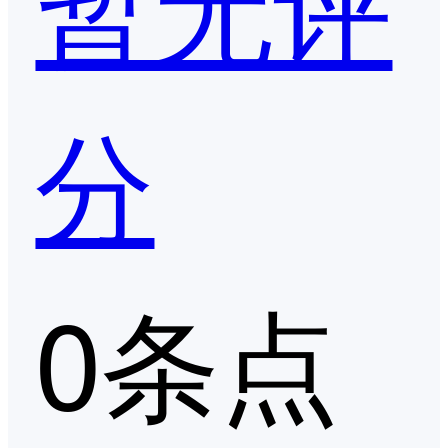
暂无评
分
0条点