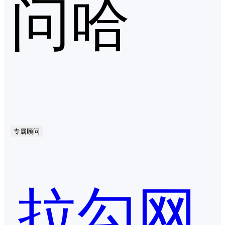
问哈
专属顾问
拉勾网