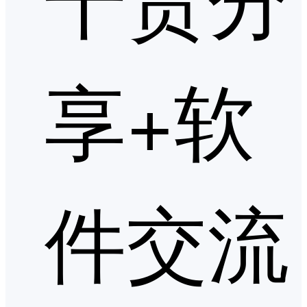
享+软
件交流