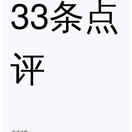
33条点
评