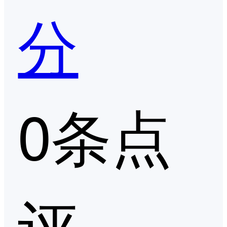
分
0条点
评