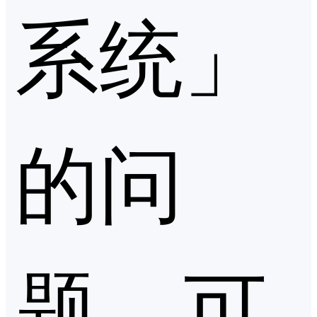
系统」
的问
题，可