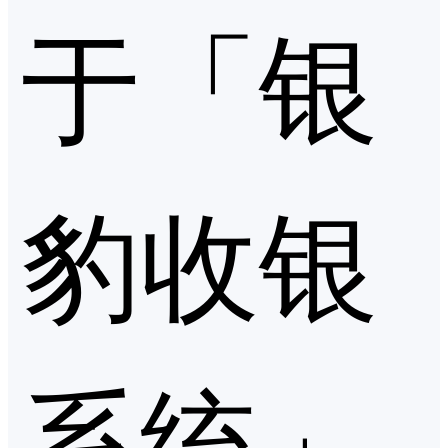
于「银
豹收银
系统」