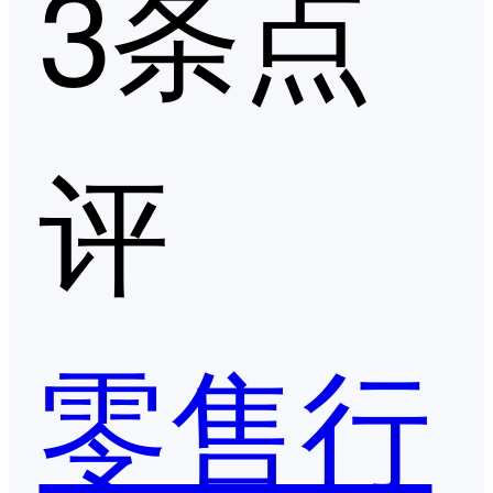
3条点
评
零售行