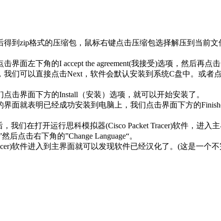
软件包，下载完成后得到zip格式的压缩包，鼠标右键点击压缩包选择解
点击界面左下角的I accept the agreement(我接受)选项，然后再
位置选择界面，我们可以直接点击Next，软件会默认安装到系统C盘中。或
面，我们点击界面下方的Install（安装）选项，就可以开始安装了。 

成，出现下图中的界面就表明已经成功安装到电脑上，我们点击界面下方的F
我们在打开运行思科模拟器(Cisco Packet Tracer)软件，进入主界面后
”然后点击右下角的”Change Language“。  

t Tracer)软件进入到主界面就可以发现软件已经汉化了。(这是一