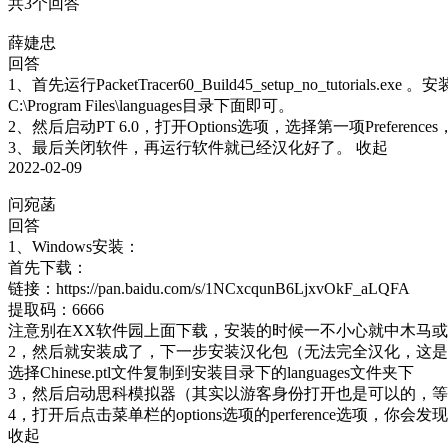
共3个回答
薛婕忠
回答
1、首先运行PacketTracer60_Build45_setup_no_tu
C:\Program Files\languages目录下面即可。

2、然后启动PT 6.0，打开Options选项，选择第一项Preferences，在
3、最后关闭软件，再运行软件就已经汉化好了。
收起
2022-02-09
问宛菡
回答
1、Windows安装：

首先下载：

链接：https://pan.baidu.com/s/1NCxcqunB6LjxvOkF_aLQFA 

提取码：6666 

注意别在XX软件园上面下载，安装的时候一不小心就中木马或
2，然后就安装成了，下一步安装汉化包（无法完全汉化，这是
选择Chinese.ptl文件复制到安装目录下的languages文件夹下

3，然后启动思科模拟器（其实以游客身份打开也是可以的，等
收起