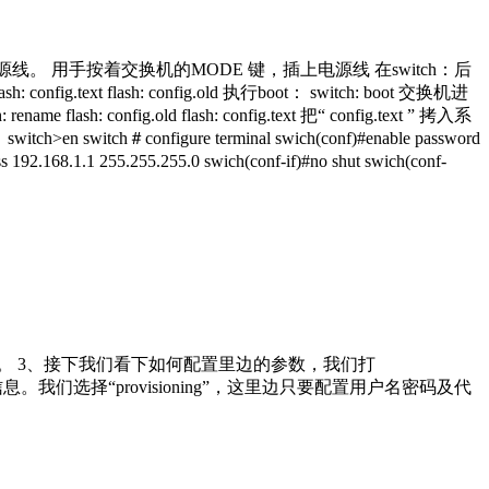
恢复 拔下交换机电源线。 用手按着交换机的MODE 键，插上电源线 在switch：后
h: config.text flash: config.old 执行boot： switch: boot 交换机进
: config.old flash: config.text 把“ config.text ” 拷入系
>en switch＃configure terminal swich(conf)#enable password
1.1 255.255.255.0 swich(conf-if)#no shut swich(conf-
。 3、接下我们看下如何配置里边的参数，我们打
议信息。我们选择“provisioning”，这里边只要配置用户名密码及代