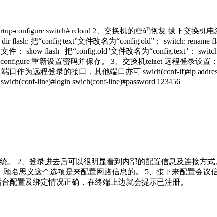
e startup-configure switch# reload 2、交换机的密码
 flash: 把“config.text”文件改名为“config.old”： switch: rename flas
“config.old”文件改名为“config.text”： switch: rename flash
: running-configure 重新设置密码并保存。 3、交换机telnet 远程登录设置： switch
n 1端口作为远程登录的接口，其他端口亦可 swich(conf-if)#ip address 192.168.
h(conf-line)#login swich(conf-line)#password 123456
统。 2、登录进去后可以很明显看到内部的配置信息及连接方式
“network”。顾名思义这个选项是来配置网路信息的。 5、接下来配置会
后台配置及绑定情况正确，在终端上边就会提示已注册。