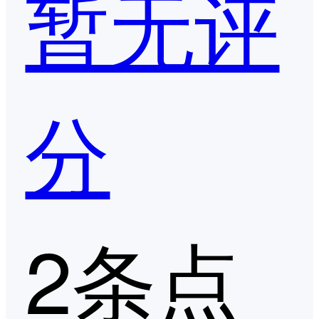
暂无评
分
2条点