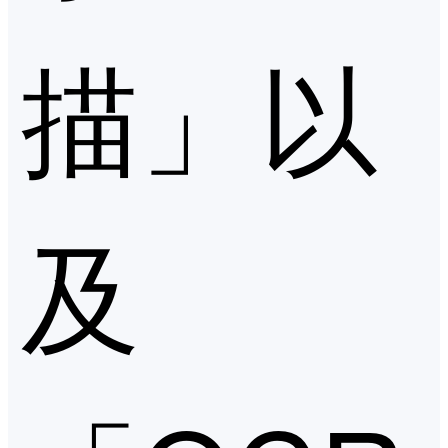
描」以
及