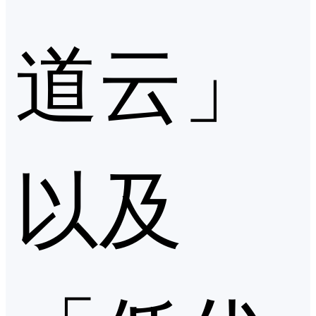
道云」
以及