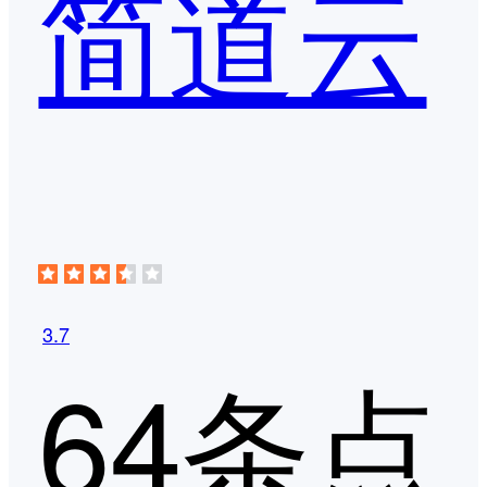
简道云
3.7
64条点