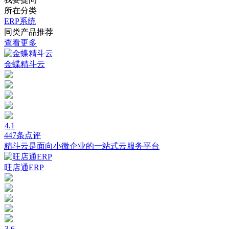
所在分类
ERP系统
同类产品推荐
查看更多
金蝶精斗云
4.1
447条点评
精斗云是面向小微企业的一站式云服务平台
旺店通ERP
3.6