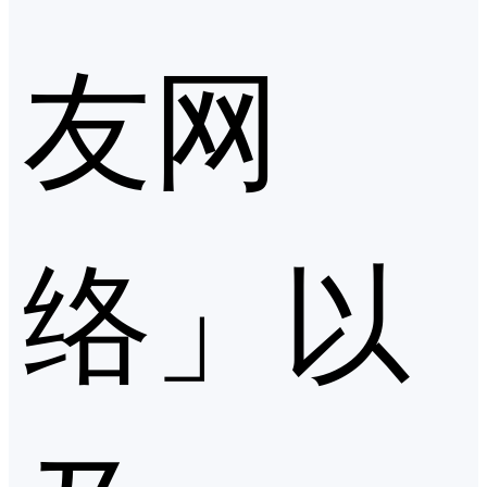
友网
络」以