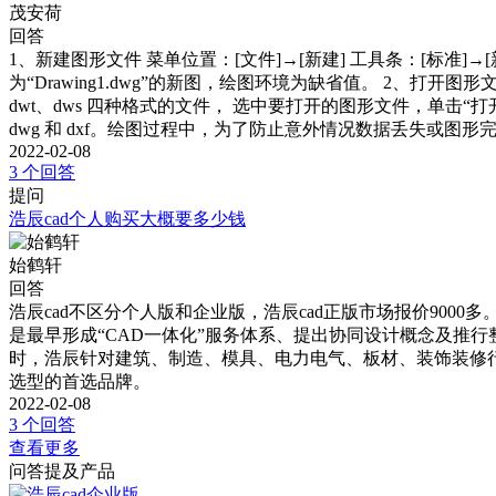
茂安荷
回答
1、新建图形文件 菜单位置：[文件]→[新建] 工具条：[标准
为“Drawing1.dwg”的新图，绘图环境为缺省值。 2、打开图形文
dwt、dws 四种格式的文件， 选中要打开的图形文件，单击“打开”即
dwg 和 dxf。绘图过程中，为了防止意外情况数据丢失或图
2022-02-08
3 个回答
提问
浩辰cad个人购买大概要多少钱
始鹤轩
回答
浩辰cad不区分个人版和企业版，浩辰cad正版市场报价900
是最早形成“CAD一体化”服务体系、提出协同设计概念及推行
时，浩辰针对建筑、制造、模具、电力电气、板材、装饰装修行
选型的首选品牌。
2022-02-08
3 个回答
查看更多
问答提及产品