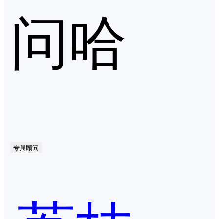
问哈
专属顾问