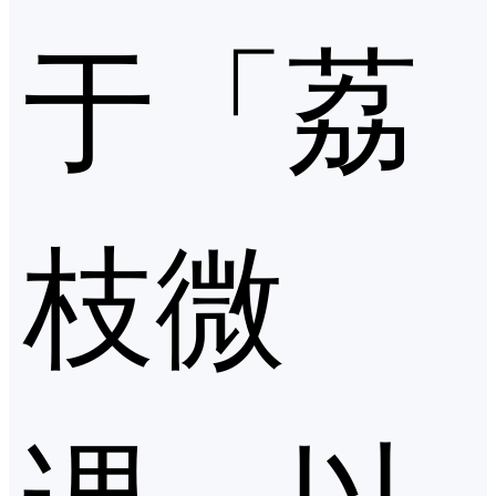
于「荔
枝微
课」以