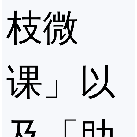
枝微
课」以
及「助