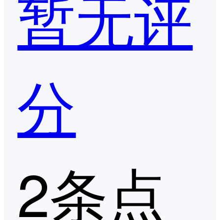
暂无评
分
2条点