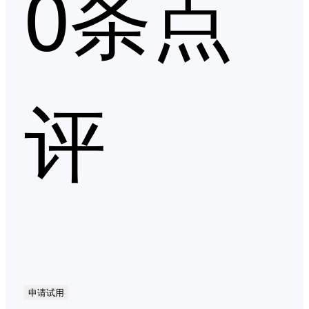
0条点
评
申请试用