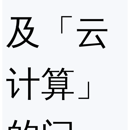
及「云
计算」