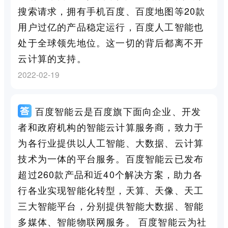
搜索请求，拥有手机百度、百度地图等20款
用户过亿的产品稳定运行，百度人工智能也
处于全球领先地位。这一切的背后都离不开
云计算的支持。
2022-02-19
百度智能云是百度旗下面向企业、开发
者和政府机构的智能云计算服务商，致力于
为各行业提供以人工智能、大数据、云计算
技术为一体的平台服务。百度智能云已发布
超过260款产品和近40个解决方案，助力各
行各业实现智能化转型，天算、天像、天工
三大智能平台，分别提供智能大数据、智能
多媒体、智能物联网服务。 百度智能云为社