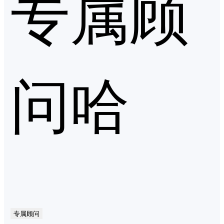
专属顾
问哈
专属顾问