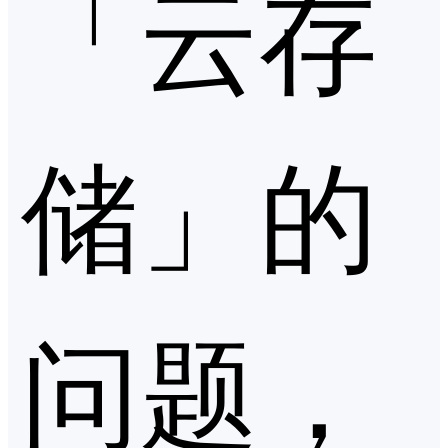
「云存
储」的
问题，