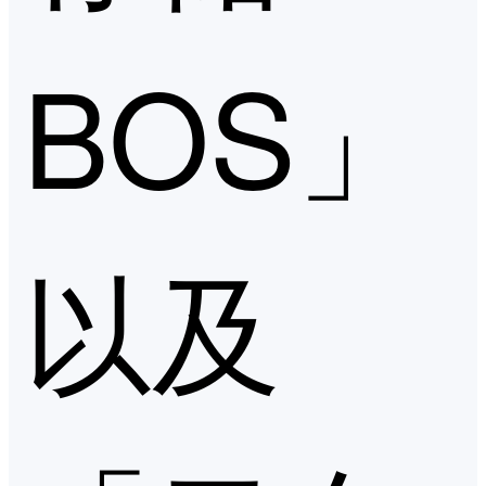
BOS」
以及