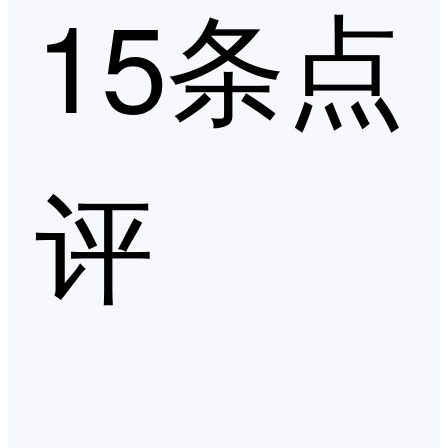
15条点
评