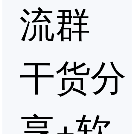
流群
干货分
享+软