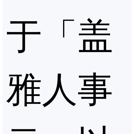
于「盖
雅人事