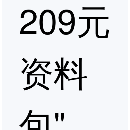
209元
资料
包"