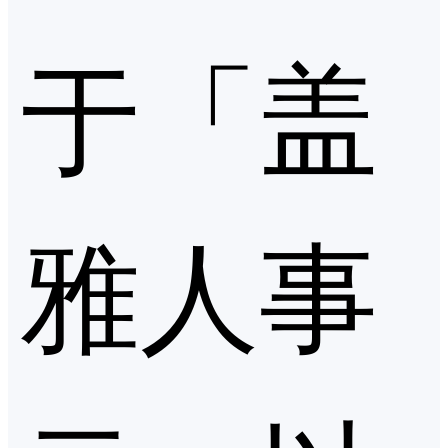
于「盖
雅人事