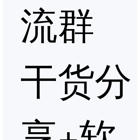
流群
干货分
享+软