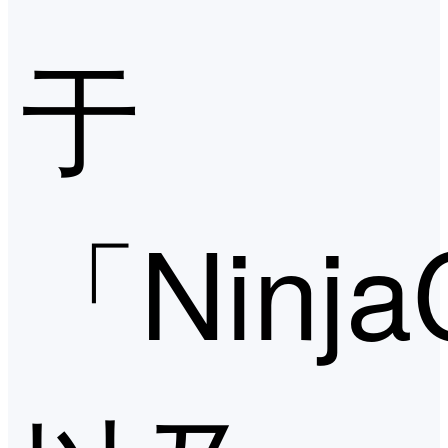
于
「Ninja