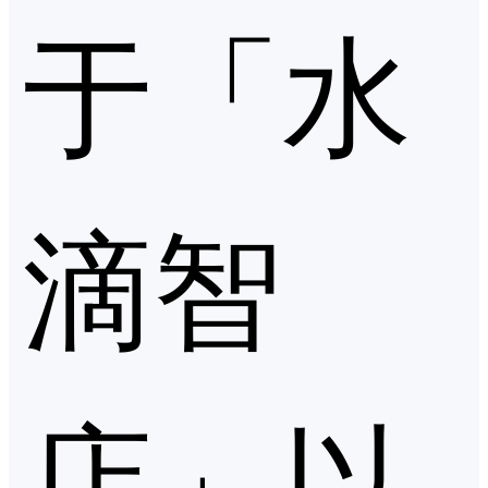
于「水
滴智
店」以