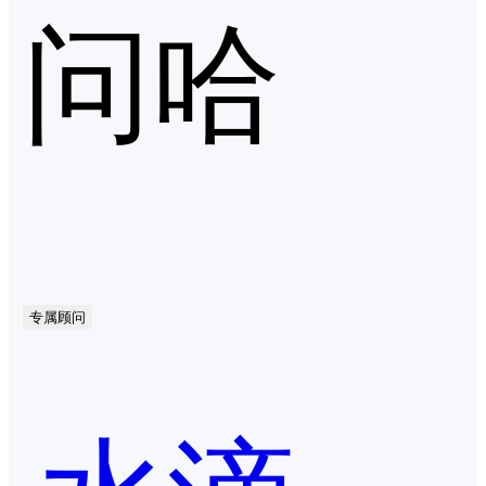
问哈
专属顾问