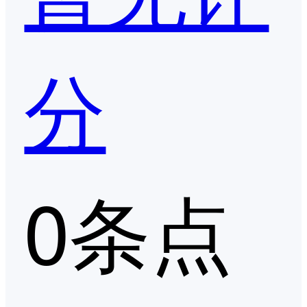
分
0条点