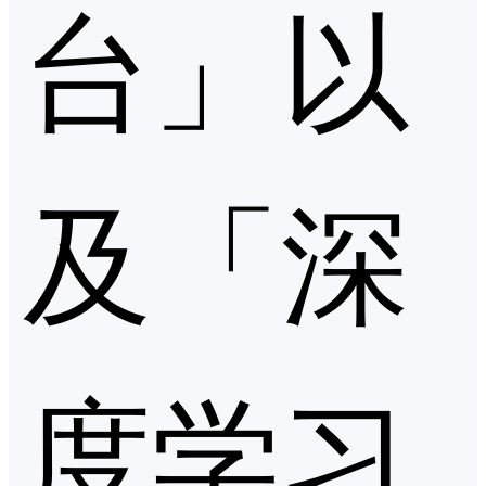
台」以
及「深
度学习