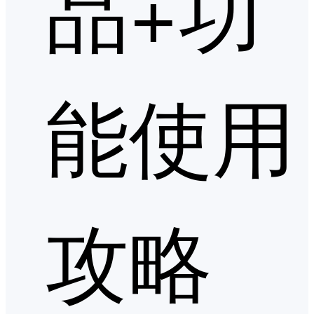
品+功
能使用
攻略