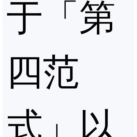
于「第
四范
式」以