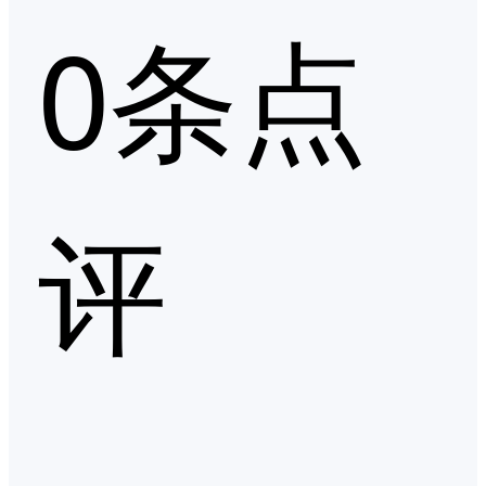
0条点
评