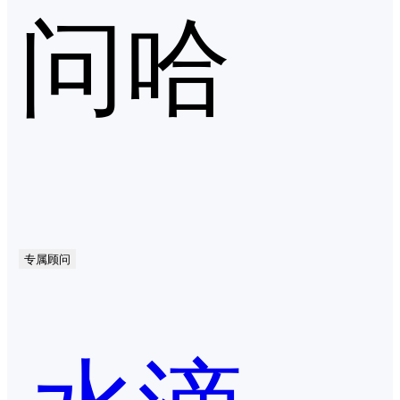
问哈
专属顾问
水滴智店