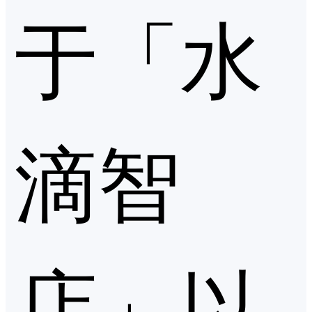
于「水
滴智
店」以