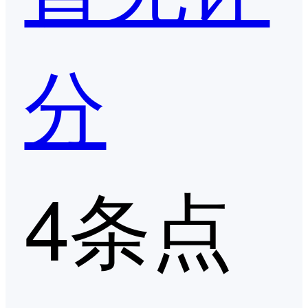
分
4条点