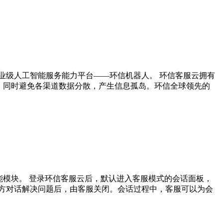
企业级人工智能服务能力平台——环信机器人。 环信客服云拥有
，同时避免各渠道数据分散，产生信息孤岛。环信全球领先的
能模块。 登录环信客服云后，默认进入客服模式的会话面板，
方对话解决问题后，由客服关闭。会话过程中，客服可以为会