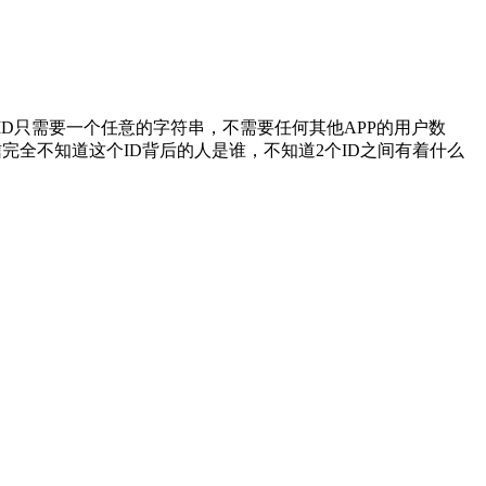
D只需要一个任意的字符串，不需要任何其他APP的用户数
完全不知道这个ID背后的人是谁，不知道2个ID之间有着什么