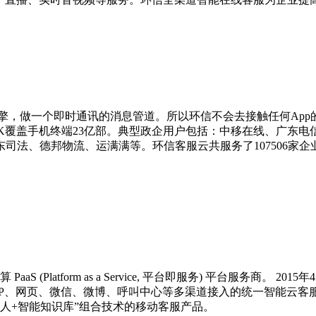
，做一个即时通讯的消息管道。所以环信不会去接触任何App的
SDK覆盖手机终端23亿部。典型政企用户包括：中移在线、广
司法、德邦物流、运满满等。环信客服云共服务了107506家
(Platform as a Service, 平台即服务) 平台服务商。 
P、网页、微信、微博、呼叫中心等多渠道接入的统一智能云客服
器人+智能知识库”组合技术的移动客服产品。