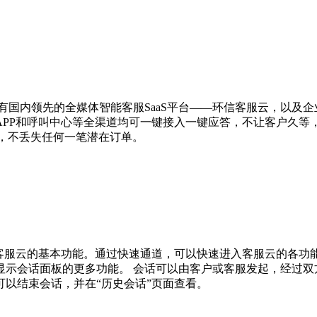
有国内领先的全媒体智能客服SaaS平台——环信客服云，以及
APP和呼叫中心等全渠道均可一键接入一键应答，不让客户久等
，不丢失任何一笔潜在订单。
客服云的基本功能。通过快速通道，可以快速进入客服云的各功
显示会话面板的更多功能。 会话可以由客户或客服发起，经过双
以结束会话，并在“历史会话”页面查看。