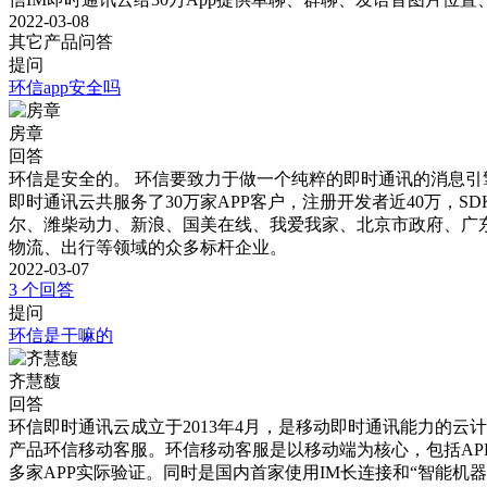
2022-03-08
其它产品问答
提问
环信app安全吗
房章
回答
环信是安全的。 环信要致力于做一个纯粹的即时通讯的消息引擎
即时通讯云共服务了30万家APP客户，注册开发者近40万，
尔、潍柴动力、新浪、国美在线、我爱我家、北京市政府、广东
物流、出行等领域的众多标杆企业。
2022-03-07
3 个回答
提问
环信是干嘛的
齐慧馥
回答
环信即时通讯云成立于2013年4月，是移动即时通讯能力的云计算 PaaS 
产品环信移动客服。环信移动客服是以移动端为核心，包括AP
多家APP实际验证。同时是国内首家使用IM长连接和“智能机