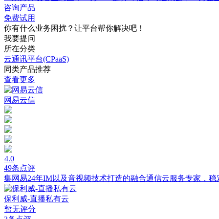
咨询产品
免费试用
你有什么业务困扰？让平台帮你解决吧！
我要提问
所在分类
云通讯平台(CPaaS)
同类产品推荐
查看更多
网易云信
4.0
49条点评
集网易24年IM以及音视频技术打造的融合通信云服务专家，稳定
保利威-直播私有云
暂无评分