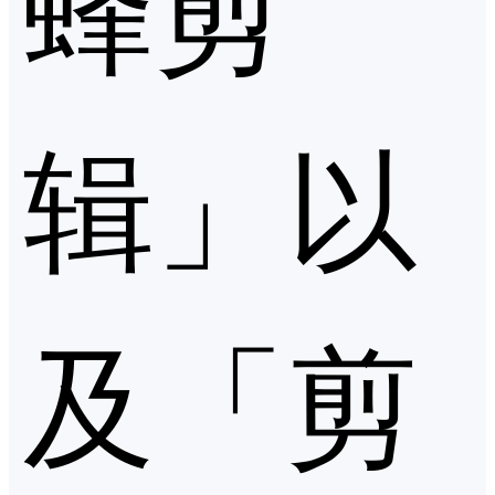
蜂剪
辑」以
及「剪