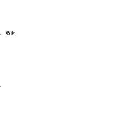
等。
收起
况。