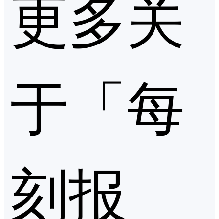
更多关
于「每
刻报