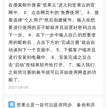
在搜索框中搜索“坚果云”进入到坚果云的官
网中。 2、点击网页中的“免费使用”。 3、接
着选择“个人用户”然后创建账号。输入你想
要进行使用的店子邮箱并且设置好密码点击
下一步。 4、在下一步中输入自己的想要使
用的昵称后，点击下方的“完成注册”就会自
动谈到下一个页面中。 5、下载客户端并且
进行安装到电脑中。 6、安装完成之后点
击“启动”按钮将软件给打开。 7、输入我们
之前所注册的账号就可以开始使用网盘的功
能了。
2021-08-09
坚果云是一款可以提供同步、备份和共