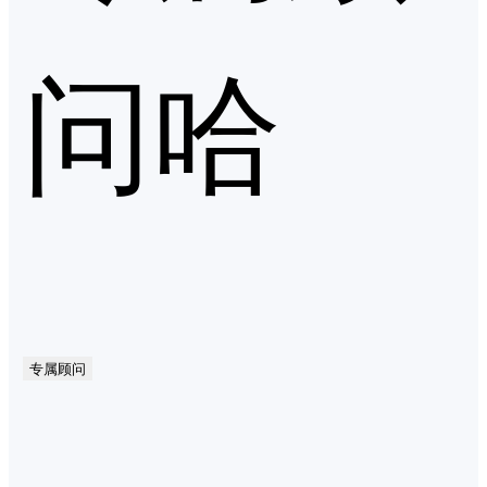
问哈
专属顾问