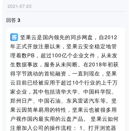
2021-07-23
回答 3
坚果云是国内领先的同步网盘，自2012
年正式开放注册以来，坚果云安全稳定地管
理着数PB，超过100亿个企业文件，从未发
生数据事故，服务从未间断。在2018年初获
得字节跳动的首轮融资，一直到现在，坚果
云目前已经被应用于超过10个行业的上千万
家企业，其中包括清华大学、中国科学院、
郑州日产、中国石油、东风雷诺汽车等。坚
果云因简单易用的特性，坚果云也被很多用
户视作国内最实用的云盘产品。 坚果云如何
注册加入公司的操作流程： 1、打开浏览器