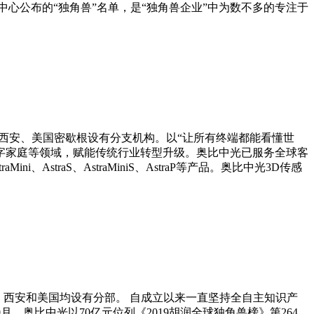
炬中心公布的“独角兽”名单，是“独角兽企业”中为数不多的专注于
海、西安、美国密歇根设有分支机构。以“让所有终端都能看懂世
数字家庭等领域，赋能传统行业转型升级。奥比中光已服务全球客
、AstraS、AstraMiniS、AstraP等产品。奥比中光3D传感
、西安和美国均设有分部。 自成立以来一直坚持全自主知识产
0月，奥比中光以70亿元位列《2019胡润全球独角兽榜》第264