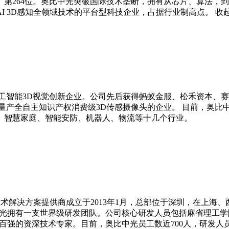
角兽榜》第264位。奥比中光突破国际技术垄断，拥有从芯片、算法，
I 3D感知全领域技术的平台型科技企业，占据行业制高点。
收
人工智能3D视觉创新企业。公司先后获得蚂蚁金服、松禾资本、赛
产全自主知识产权消费级3D传感摄像头的企业。 目前，奥比中光
、智慧家庭、智能安防、机器人、物流等十几个行业。
技术解决方案提供商成立于2013年1月，总部位于深圳，在上
奥比中光拥有一支世界级研发团队。公司核心研发人员包括麻省理
强的资深技术专家。目前，奥比中光员工数近700人，研发人员占比