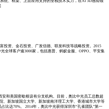
到系统、框架、上层应用支持的全栈技术实力，在AI 3D感知领
起
富投资、金石投资、广发信德、联发科技等战略投资。2015
全球客户逾3000家，包括惠普、蚂蚁金服、OPPO、平安集
海、西安和美国密歇根设有分支机构。目前，奥比中光员工总数超
工学院、新加坡国立大学、新加坡南洋理工大学、香港城市大学等
达70%。 2014年，奥比中光获得深圳市“孔雀团队”第一