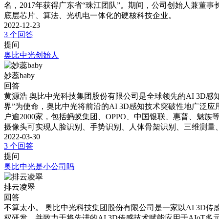
名，2017年获得广东省“珠江团队”。期间，公司创始人兼董事
底层芯片、算法、光机电一体化的硬核科技企业。
2022-12-23
3 个回答
提问
奥比中光创始人
妙蕊baby
回答
黄源浩 奥比中光科技集团股份有限公司是全球领先的AI 3D
界”为使命，奥比中光将前沿的AI 3D感知技术突破性地广
户逾2000家，包括蚂蚁集团、OPPO、中国银联、惠普、魅族等知名品牌。奥
摄像头可实现人脸识别、手势识别、人体骨架识别、三维测量
2022-03-30
3 个回答
提问
奥比中光是小公司吗
排云凌翠
回答
不算太小。 奥比中光科技集团股份有限公司是一家以AI 3
权研发，并致力于将先进的AI 3D传感技术赋能应用于AIoT多元