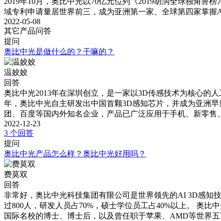
2019年10月，奥比中光以70亿元位列《2019胡润全球独
域专利申请量居世界前三，成为亚洲第一家、全球第四家掌握A
2022-05-08
其它产品问答
提问
奥比中光是做什么的？干嘛的？
温姣姣
回答
奥比中光2013年在深圳创立，是一家以3D传感技术为核心的
年，奥比中光自主研发出中国首颗3D感知芯片，并成为亚洲早量
团、百度等国内外知名企业，产品已广泛应用于手机、新零售
2022-12-23
3 个回答
提问
奥比中光产品怎么样？奥比中光好用吗？
费莫双
回答
非常好，奥比中光科技集团有限公司是世界领先的AI 3D感知
过800人，研发人员占70%，硕士学位员工占40%以上。 
国际名校的博士、博士后，以及曾任职于苹果、AMD等世界五百