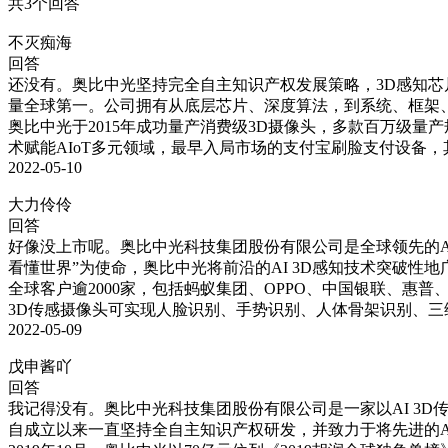
共3个回答
不灭痴海
回答
还没有。奥比中光坚持完全自主知识产权发展策略，3D感知芯片
量全球第一。公司拥有从底层芯片、深度算法，到系统、框架、
奥比中光于2015年成功量产消费级3D摄像头，多款百万级量
术赋能AIoT多元领域，最早入局市场的支付宝刷脸支付设备，
2022-05-10
大力伶伶
回答
好像没上市呢。奥比中光科技集团股份有限公司是全球领先的AI
看懂世界”为使命，奥比中光将前沿的AI 3D感知技术突破
全球客户逾2000家，包括蚂蚁集团、OPPO、中国银联、惠普、魅族等知名
3D传感摄像头可实现人脸识别、手势识别、人体骨架识别、
2022-05-09
戊申酱吖
回答
我记得没有。奥比中光科技集团股份有限公司是一家以AI 3
自成立以来一直坚持全自主知识产权研发，并致力于将先进的AI 