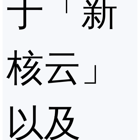
于「新
核云」
以及