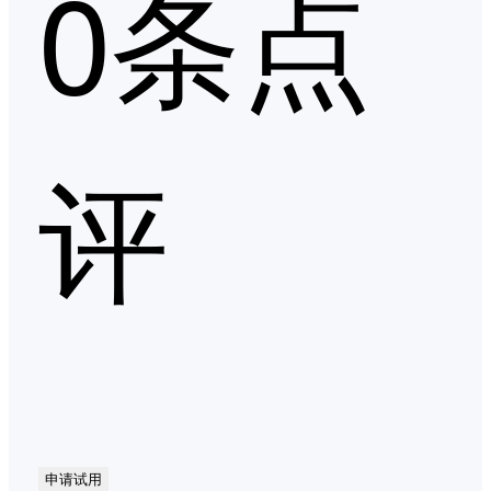
0条点
评
申请试用