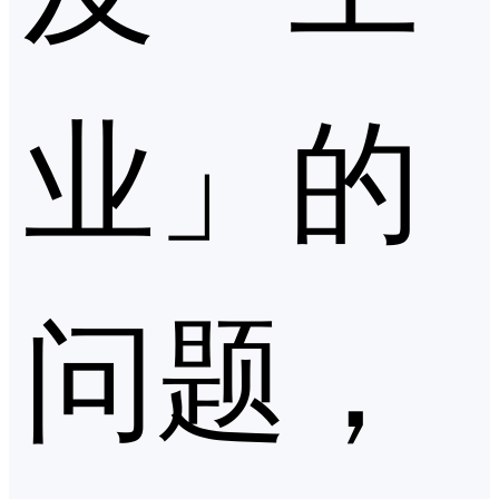
业」的
问题，