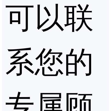
可以联
系您的
专属顾