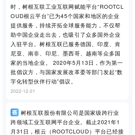
时，树根互联工业互联网赋能平台“ROOTCL
OUD根云平台”已为45个国家和地区的企业
提供服务，持续开拓全球服务能力，不仅帮
助中国企业走出去，也吸引了众多国外企业
入驻平台。树根互联已服务德国、印度、肯
尼亚、南非、印尼、墨西哥、越南等众多国
家的当地企业。 2020年5月13日，作为第一
批倡议方，与国家发展改革委等部门发起“数
字化转型伙伴行动”倡议。
2022-12-21
树根互联股份有限公司是国家级跨行业
跨领域工业互联网平台企业。截止2021年1
月31日，根云（ROOTCLOUD）平台已经接