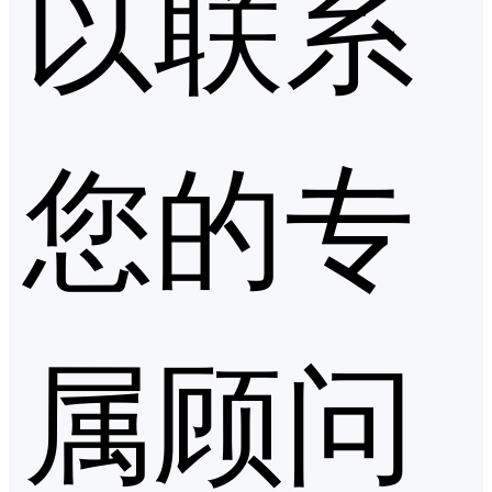
以联系
您的专
属顾问