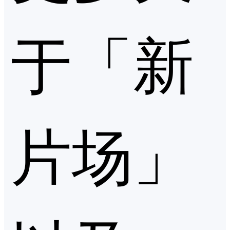
于「新
片场」