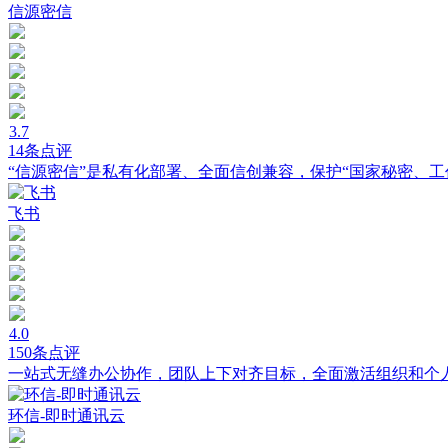
信源密信
3.7
14条点评
“信源密信”是私有化部署、全面信创兼容，保护“国家秘密、工
飞书
4.0
150条点评
一站式无缝办公协作，团队上下对齐目标，全面激活组织和个
环信-即时通讯云