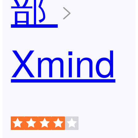
部
Xmind