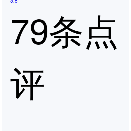
3.8
79条点
评