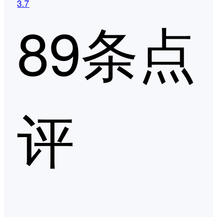
3.7
89条点
评