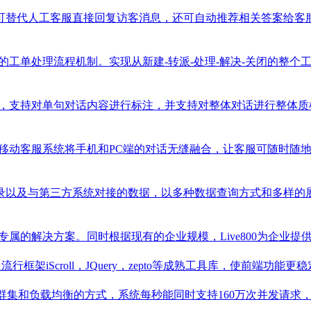
可替代人工客服直接回复访客消息，还可自动推荐相关答案给客
专业的工单处理流程机制。实现从新建-转派-处理-解决-关闭的
模板，支持对单句对话内容进行标注，并支持对整体对话进行整体
800移动客服系统将手机和PC端的对话无缝融合，让客服可随时
录以及与第三方系统对接的数据，以多种数据查询方式和多样的
定制专属的解决方案。同时根据现有的企业规模，Live800为企
行框架iScroll，JQuery，zepto等成熟工具库，使前端功能更稳
群集和负载均衡的方式，系统每秒能同时支持160万次并发请求，