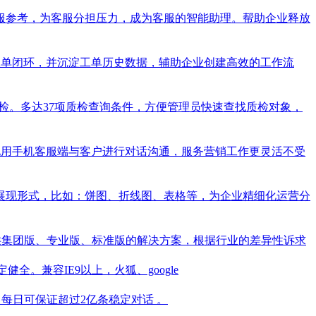
服参考，为客服分担压力，成为客服的智能助理。帮助企业释放
整个工单闭环，并沉淀工单历史数据，辅助企业创建高效的工作流
质检。多达37项质检查询条件，方便管理员快速查找质检对象，
随地用手机客服端与客户进行对话沟通，服务营销工作更灵活不受
展现形式，比如：饼图、折线图、表格等，为企业精细化运营分
业提供集团版、专业版、标准版的解决方案，根据行业的差异性诉求
定健全。兼容IE9以上，火狐、google
每日可保证超过2亿条稳定对话 。