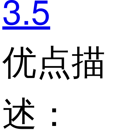
3.5
优点描
述：