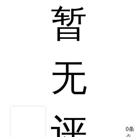
暂
无
评
0条
点