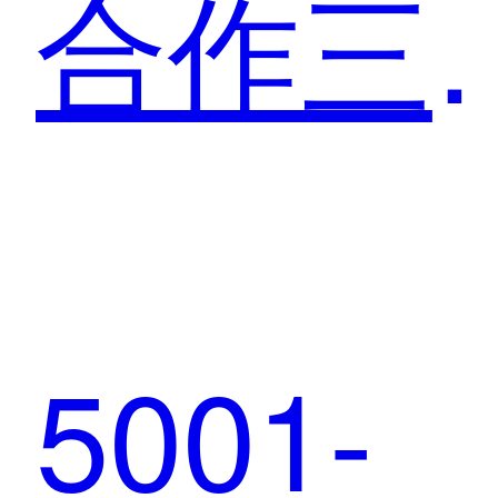
合作三
松鼠：
5001-
小程序