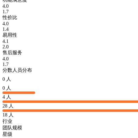
4.0
1.7
性价比
4.0
1.4
易用性
4.1
2.0
售后服务
4.0
1.7
分数人员分布
0 人
0 人
4 人
28 人
18 人
行业
团队规模
星级