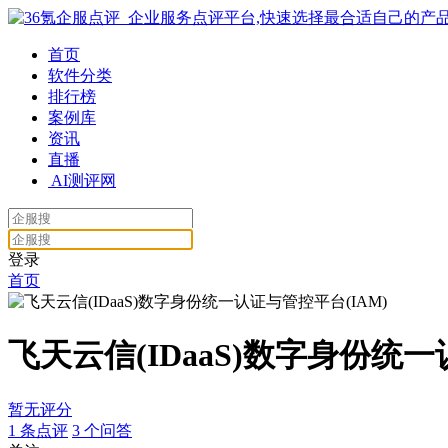
首页
软件分类
排行榜
案例库
资讯
直播
AI测评网
登录
首页
飞天云信(IDaaS)数字身份统一
暂无评分
1
条点评
3
个问答